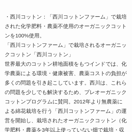
販売店：STYLEVOICE.COM
予約受付：9月10日(火) 12時（正午）から予約
受付開始
税込価格：2,980円（2枚セット）
組成：綿100％（オーガニックコットン）
カラー：ベージュ
サイズ：Mサイズ（約13cm×20cm）
製品特徴