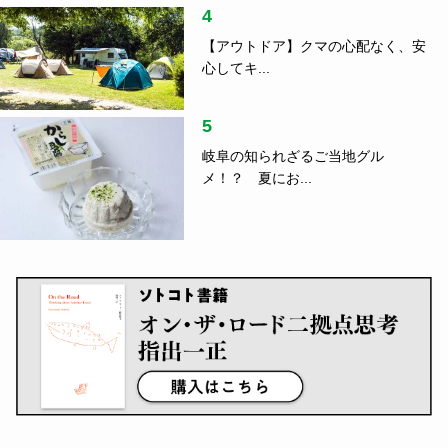
SDGs
2022.08.11
PR
きれいな水をつくり、それを地産地消させる―「ウ
ォーターポイント」が八王子で環境・人・地域にウ
ェルビーイングをもたらす新事業を...
ランキング