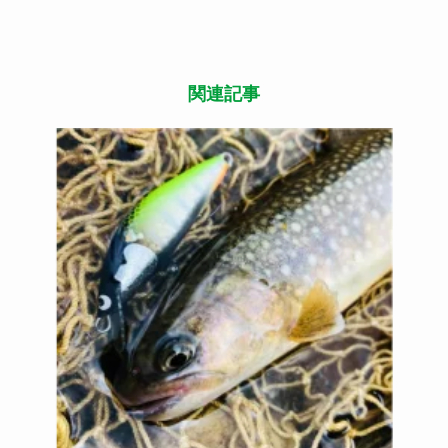
繊維が長く、ソフトな風合いが特徴です。
◎手摘みで収穫
契約農家の人々がコットンボールを一つ一つ丁寧に
手摘みで収穫しています。手摘みすることで、夾雑
物の少ない、白くてふんわりやわらかなコットンボ
ールが採取できます。
・日本製：西川の厳しい品質基準を満たした国内の
縫製工場にて丁寧に仕上げました。
・洗える：ご家庭でお洗濯できるので、繰り返し使
うことができます。
・立体形状：西川独自の形状でつけ心地が良く、顔
のラインにすっきりフィットします。
・耳紐長さ調節：耳紐はご自分に合った長さに結ん
で調節できます。