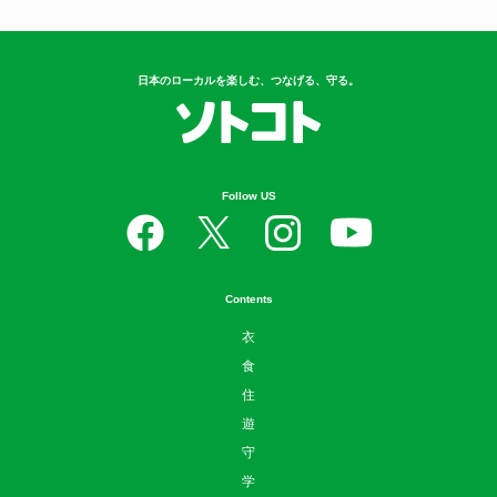
1
つげ義春さん、水木しげるさん、そ
して……...
指出一正
2
音楽と刻んだローカルの風景、関係
人口の真...
指出一正
3
車中泊のコツ、ご存じですか？防災
の日に読...
4
【アウトドア】クマの心配なく、安
心してキ...