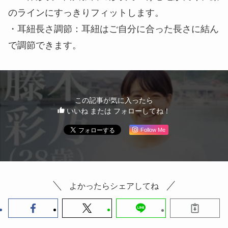
ンを100%使用。
「西川コットンファーム」で栽培されるオーガニッ
クコットン「西川コットン」
世界最大のコットン耕地面積をもつインドでは、化
学農薬による環境・健康被害、農薬コストの負担が
多くの問題を引き起こしています。西川は、これら
の問題を少しでも解決するため、プレオーガニック
コットンプログラムに賛同。2012年より無農薬に
よる綿花栽培を行う「西川コットンファーム」の運
営を開始し、栽培されたオーガニックコットン（化
学肥料・農薬を3年以上使っていない畑で栽培・収
穫したコットン）を商品化しています。
◎完熟綿を使用
しっかり熟した完熟綿は、普通の綿に比べて1本の