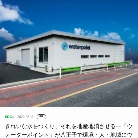
SDGs
2021.09.21
『ランドスケープ・プラス』代表／ランドスケープ
アーキテクト｜平賀達也さんが選ぶ、SDGsと地球
環境に触れる本5冊の選書 1〜...