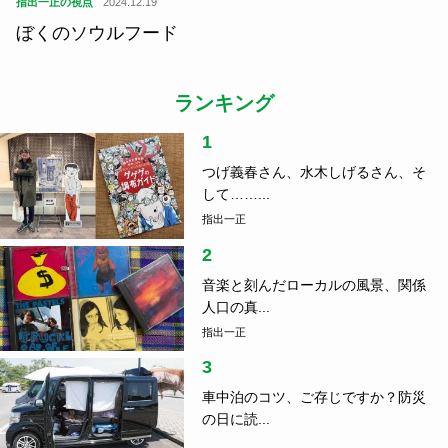
指出一正の視点
2024.12.19
ぼくのソウルフード
ランキング
1
つげ義春さん、水木しげるさん、そ
して……...
指出一正
2
音楽と刻んだローカルの風景、関係
人口の真...
指出一正
3
車中泊のコツ、ご存じですか？防災
の日に読...