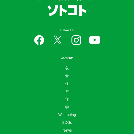
Follow US
Contents
衣
食
住
遊
守
学
Well-being
SDGs
News