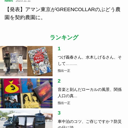
News
2023.11.11
【発表】アマン東京がGREENCOLLARのぶどう農
園を契約農園に。
ランキング
1
つげ義春さん、水木しげるさん、そ
して……...
指出一正
2
音楽と刻んだローカルの風景、関係
人口の真...
指出一正
3
車中泊のコツ、ご存じですか？防災
の日に読...