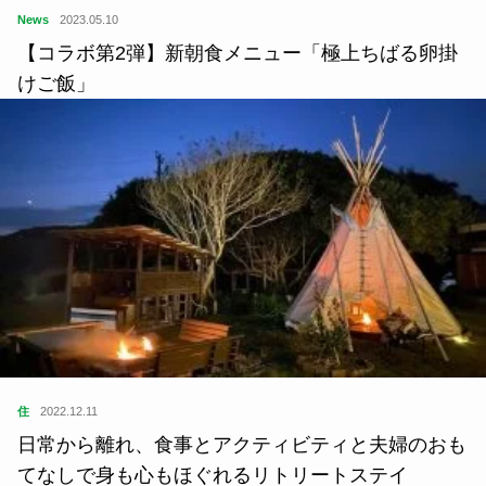
News
2023.05.10
【コラボ第2弾】新朝食メニュー「極上ちばる卵掛
けご飯」
住
2022.12.11
日常から離れ、食事とアクティビティと夫婦のおも
てなしで身も心もほぐれるリトリートステイ