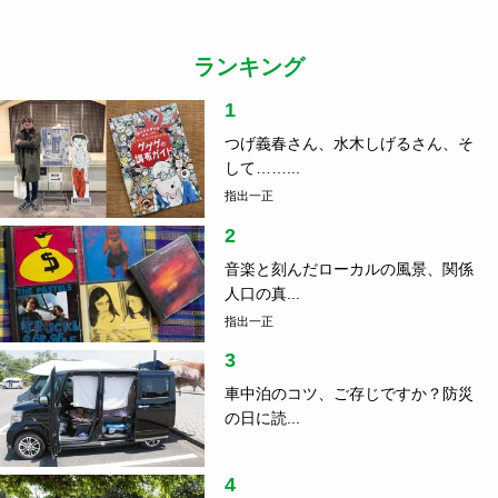
ランキング
1
つげ義春さん、水木しげるさん、そ
して……...
指出一正
2
音楽と刻んだローカルの風景、関係
人口の真...
指出一正
3
車中泊のコツ、ご存じですか？防災
の日に読...
4