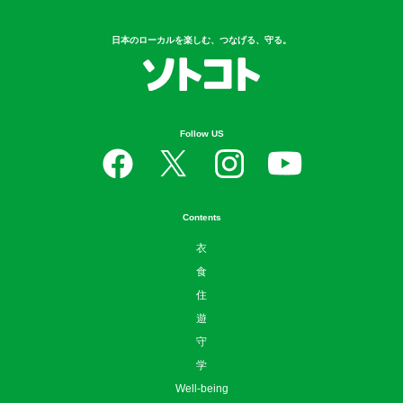
日本のローカルを楽しむ、つなげる、守る。
Follow US
Contents
衣
食
住
遊
守
学
Well-being