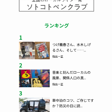
ランキング
1
つげ義春さん、水木しげ
るさん、そして……...
指出一正
2
音楽と刻んだローカルの
風景、関係人口の真...
指出一正
3
車中泊のコツ、ご存じです
か？防災の日に読...