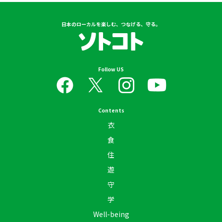
日本のローカルを楽しむ、つなげる、守る。
Follow US
Contents
衣
食
住
遊
守
学
Well-being