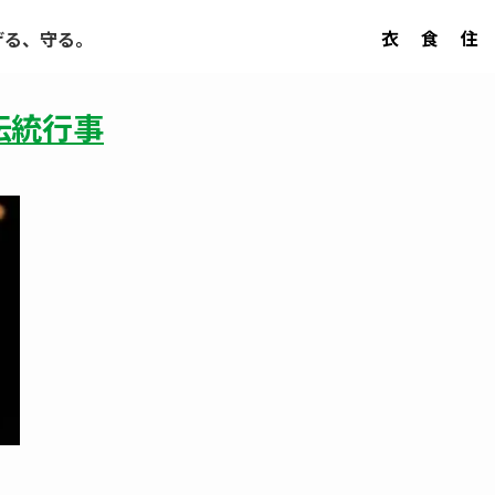
衣
食
住
げる、守る。
伝統行事