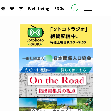
遊
守
学
Well-being
SDGs