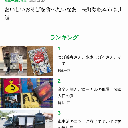
指出一正の視点
2024.11.29
おいしいおそばを食べたいなあ 長野県松本市奈川
編
ランキング
1
つげ義春さん、水木しげるさん、そ
して……...
指出一正
2
音楽と刻んだローカルの風景、関係
人口の真...
指出一正
3
車中泊のコツ、ご存じですか？防災
の日に読...