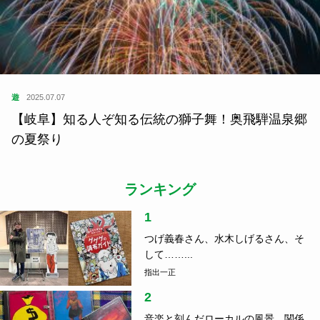
遊
2025.07.07
【岐阜】知る人ぞ知る伝統の獅子舞！奥飛騨温泉郷
の夏祭り
ランキング
1
つげ義春さん、水木しげるさん、そ
して……...
指出一正
2
音楽と刻んだローカルの風景、関係