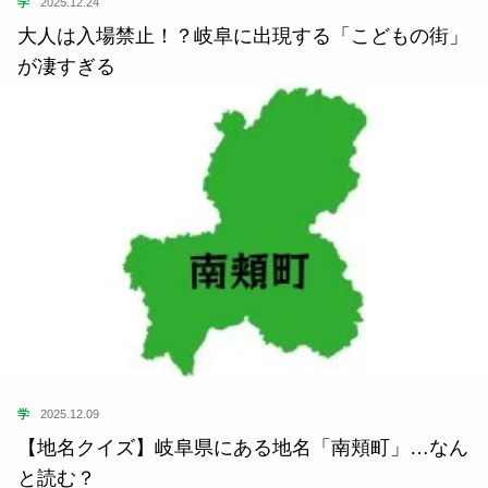
学
2025.12.24
大人は入場禁止！？岐阜に出現する「こどもの街」
が凄すぎる
学
2025.12.09
【地名クイズ】岐阜県にある地名「南頬町」…なん
と読む？