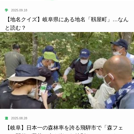
学
2025.09.18
【地名クイズ】岐阜県にある地名「靱屋町」…なん
と読む？
遊
2025.08.28
【岐阜】日本一の森林率を誇る飛騨市で「森フェ