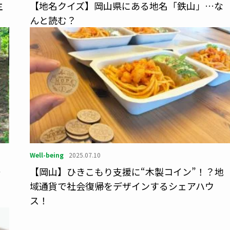
主
【地名クイズ】岡山県にある地名「鉄山」…な
んと読む？
Well-being
2025.07.10
ー
【岡山】ひきこもり支援に“木製コイン”！？地
域通貨で社会復帰をデザインするシェアハウ
ス！