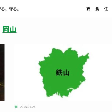
衣
食
住
げる、守る。
岡山
学
2025.09.26