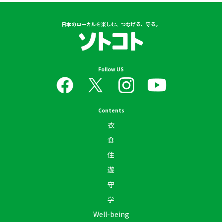
日本のローカルを楽しむ、つなげる、守る。
Follow US
Contents
衣
食
住
遊
守
学
Well-being