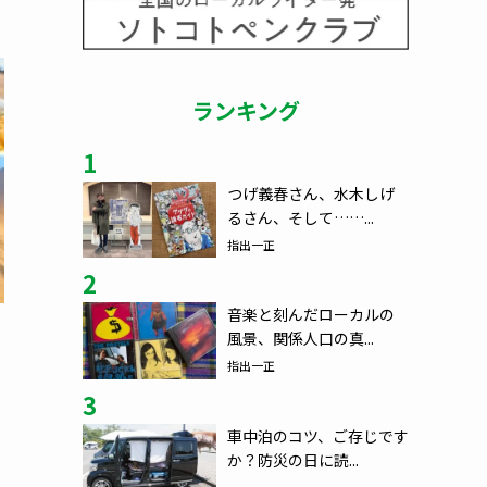
ランキング
1
つげ義春さん、水木しげ
るさん、そして……...
指出一正
2
音楽と刻んだローカルの
風景、関係人口の真...
指出一正
3
車中泊のコツ、ご存じです
か？防災の日に読...