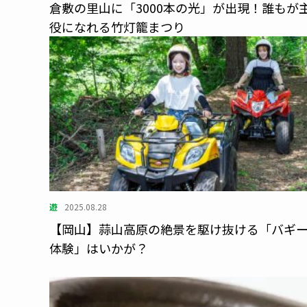
倉敷の里山に「3000本の光」が出現！誰もが
役になれる竹灯籠まつり
遊
2025.08.28
【岡山】蒜山高原の絶景を駆け抜ける「バギ
体験」はいかが？