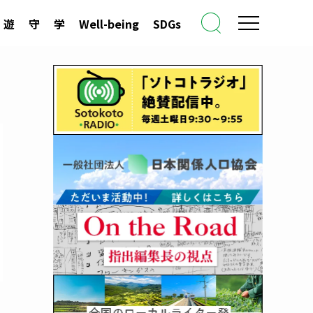
遊
守
学
Well-being
SDGs