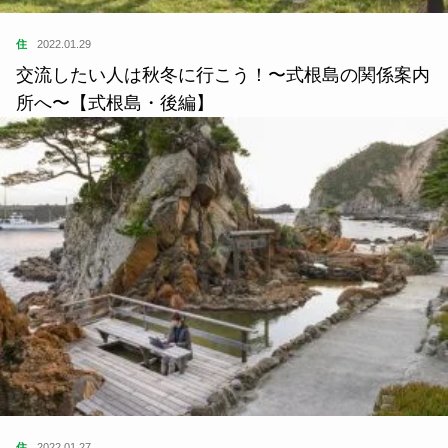
住
2022.01.29
交流したい人は秋冬に行こう！〜式根島の関係案内
所へ〜【式根島・後編】
住
2022.01.27