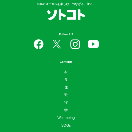
日本のローカルを楽しむ、つなげる、守る。
Follow US
Contents
衣
食
住
遊
守
学
Well-being
SDGs