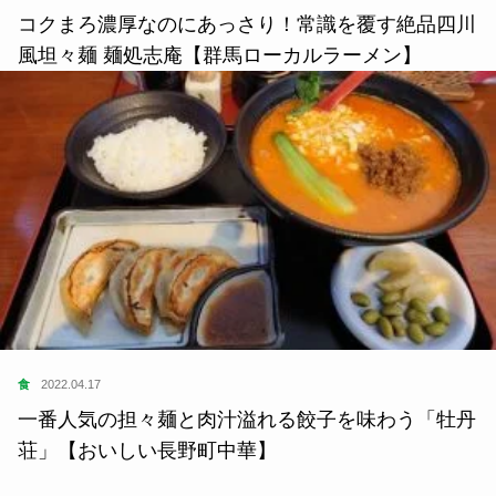
コクまろ濃厚なのにあっさり！常識を覆す絶品四川
風坦々麺 麺処志庵【群馬ローカルラーメン】
食
2022.04.17
一番人気の担々麺と肉汁溢れる餃子を味わう「牡丹
荘」【おいしい長野町中華】