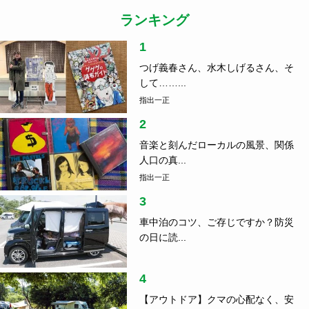
ランキング
1
つげ義春さん、水木しげるさん、そ
して……...
指出一正
2
音楽と刻んだローカルの風景、関係
人口の真...
指出一正
3
車中泊のコツ、ご存じですか？防災
の日に読...
4
【アウトドア】クマの心配なく、安