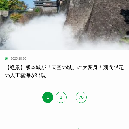
遊
2025.10.20
【絶景】熊本城が「天空の城」に大変身！期間限定
の人工雲海が出現
1
2
...
70