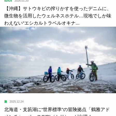
SDGs
2026.01.20
【沖縄】サトウキビの搾りかすを使ったデニムに、
微生物を活用したウェルネスホテル…現地でしか味
わえない“エシカルトラベルオキナ...
遊
2025.12.24
北海道・支笏湖に“世界標準”の冒険拠点「鶴雅アド