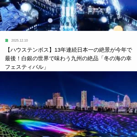
遊
2025.12.10
【ハウステンボス】13年連続日本一の絶景が今年で
最後！白銀の世界で味わう九州の絶品「冬の海の幸
フェスティバル」