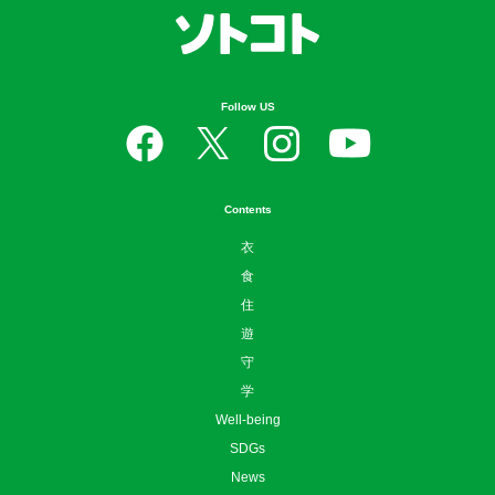
Follow US
Contents
衣
食
住
遊
守
学
Well-being
SDGs
News