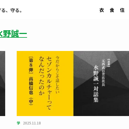
衣
食
住
げる、守る。
水野誠一
学
2025.11.18