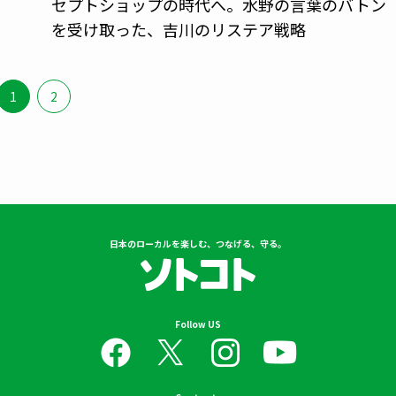
周
セプトショップの時代へ。水野の言葉のバトン
を受け取った、吉川のリステア戦略
1
2
日本のローカルを楽しむ、つなげる、守る。
Follow US