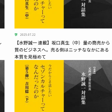
学
2025.07.22
ル
【水野誠一 連載】坂口真生（中）量の商売から
さ
質のビジネスへ。売る側はニッチななかにある
本質を見極めて