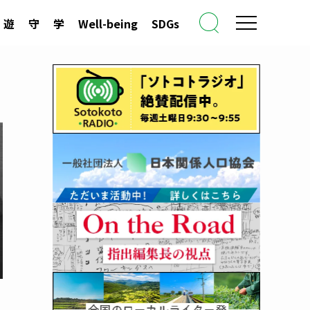
遊
守
学
Well-being
SDGs