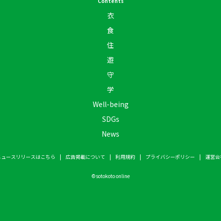
Contents
衣
食
住
遊
守
学
Well-being
SDGs
News
ニュースリリースはこちら
広告掲載について
利用規約
プライバシーポリシー
運営会
©
sotokoto online