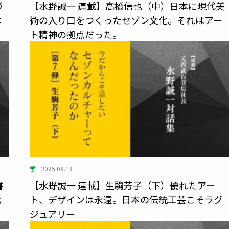
づ
【水野誠一 連載】高橋信也（中）日本に現代美
体
術の入り口をつくったセゾン文化。それはアー
ト精神の拠点だった。
学
2025.08.18
書
【水野誠一 連載】生駒芳子（下）優れたアー
代
ト、デザインは永遠。日本の伝統工芸こそラグ
ジュアリー