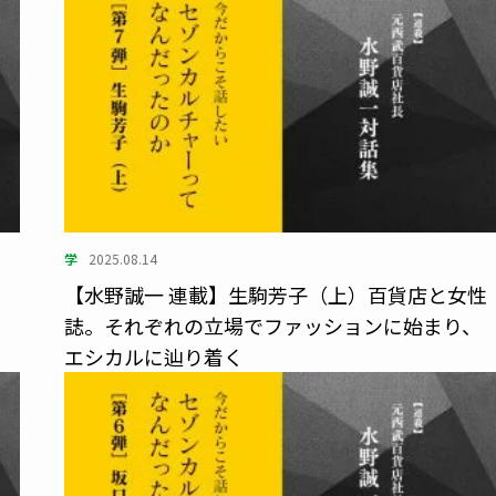
学
2025.08.14
、
【水野誠一 連載】生駒芳子（上）百貨店と女性
ゾ
誌。それぞれの立場でファッションに始まり、
エシカルに辿り着く