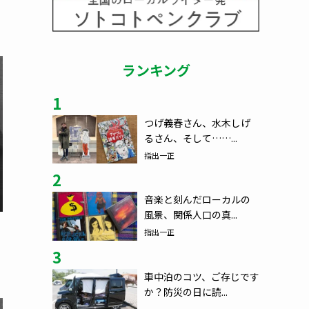
ランキング
1
つげ義春さん、水木しげ
るさん、そして……...
指出一正
2
音楽と刻んだローカルの
風景、関係人口の真...
指出一正
3
車中泊のコツ、ご存じです
か？防災の日に読...