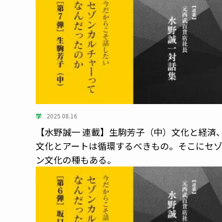
学
2025.08.16
【水野誠一 連載】生駒芳子（中）文化と経済
文化とアートは循環するべきもの。そこにセ
ン文化の種もある。