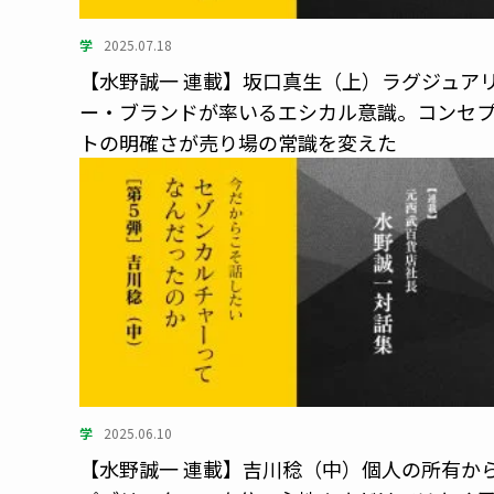
学
2025.07.18
【水野誠一 連載】坂口真生（上）ラグジュア
ー・ブランドが率いるエシカル意識。コンセ
トの明確さが売り場の常識を変えた
学
2025.06.10
【水野誠一 連載】吉川稔（中）個人の所有か