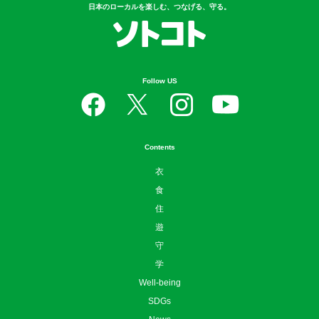
日本のローカルを楽しむ、つなげる、守る。
Follow US
Contents
衣
食
住
遊
守
学
Well-being
SDGs