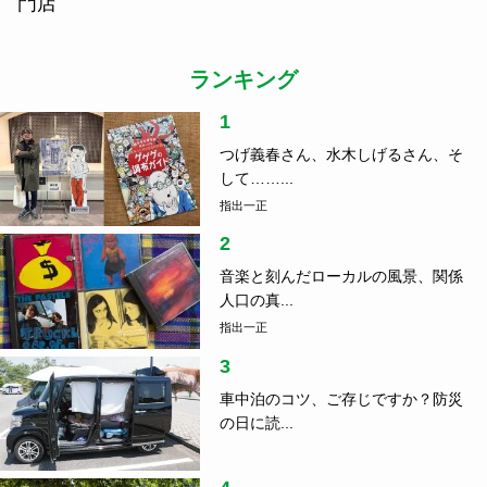
門店
ランキング
1
つげ義春さん、水木しげるさん、そ
して……...
指出一正
2
音楽と刻んだローカルの風景、関係
人口の真...
指出一正
3
車中泊のコツ、ご存じですか？防災
の日に読...