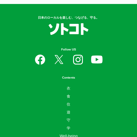
日本のローカルを楽しむ、つなげる、守る。
Follow US
Contents
衣
食
住
遊
守
学
Well-being