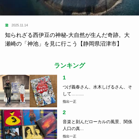
遊
2025.11.14
知られざる西伊豆の神秘-大自然が生んだ奇跡。大
瀬崎の「神池」を見に行こう【静岡県沼津市】
ランキング
1
つげ義春さん、水木しげるさん、そ
して……...
指出一正
2
音楽と刻んだローカルの風景、関係
人口の真...
指出一正