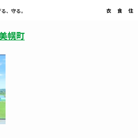
衣
食
住
げる、守る。
美幌町