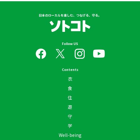
日本のローカルを楽しむ、つなげる、守る。
Follow US
Contents
衣
食
住
遊
守
学
Well-being