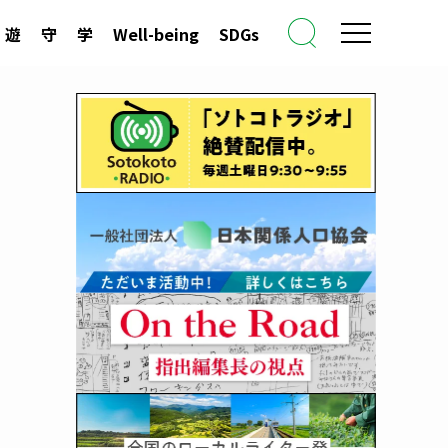
遊
守
学
Well-being
SDGs