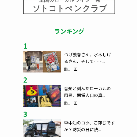
ランキング
1
つげ義春さん、水木しげ
るさん、そして……...
指出一正
2
音楽と刻んだローカルの
風景、関係人口の真...
指出一正
3
車中泊のコツ、ご存じです
か？防災の日に読...