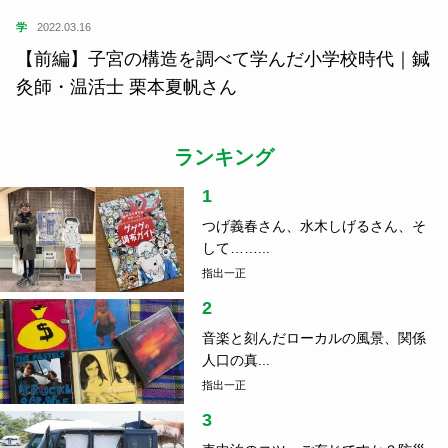
学
2022.03.16
【前編】子宮の構造を調べて学んだ小学校時代｜鍼
灸師・温活士 栗本夏帆さん
ランキング
1
つげ義春さん、水木しげるさん、そ
して……...
指出一正
2
音楽と刻んだローカルの風景、関係
人口の真...
指出一正
3