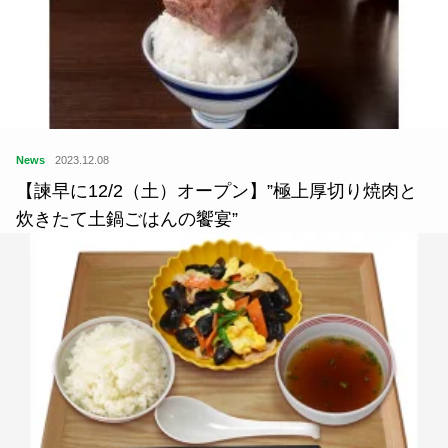
News
2023.12.08
【諫早に12/2（土）オープン】”極上厚切り焼肉と
炊きたて土鍋ごはんの饗宴”