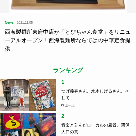
News
2021.11.05
西海製麺所東府中店が「とびちゃん食堂」をリニュ
ーアルオープン！西海製麺所ならではの中華定食提
供！
ランキング
1
つげ義春さん、水木しげるさん、そ
して……...
指出一正
2
音楽と刻んだローカルの風景、関係
人口の真...