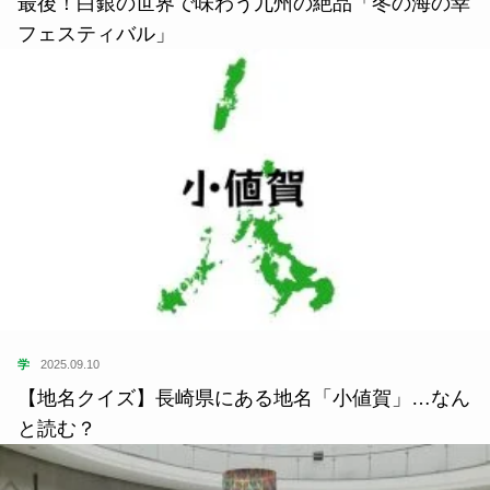
最後！白銀の世界で味わう九州の絶品「冬の海の幸
フェスティバル」
学
2025.09.10
【地名クイズ】長崎県にある地名「小値賀」…なん
と読む？