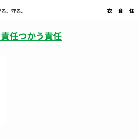
衣
食
住
げる、守る。
くる責任つかう責任