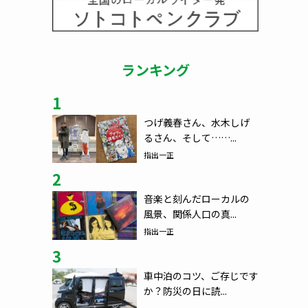
ランキング
1
つげ義春さん、水木しげ
るさん、そして……...
指出一正
2
音楽と刻んだローカルの
風景、関係人口の真...
指出一正
3
車中泊のコツ、ご存じです
か？防災の日に読...