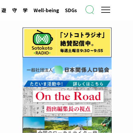
遊
守
学
Well-being
SDGs