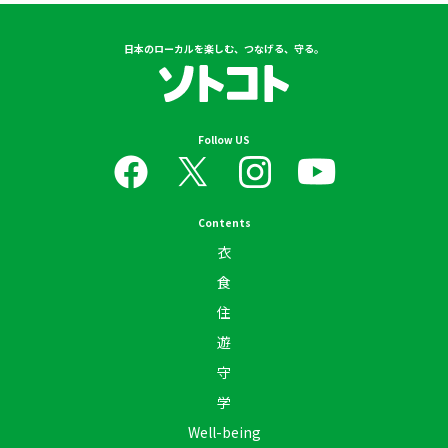
日本のローカルを楽しむ、つなげる、守る。
Follow US
Contents
衣
食
住
遊
守
学
Well-being