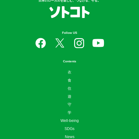
日本のローカルを楽しむ、つなげる、守る。
Follow US
Contents
衣
食
住
遊
守
学
Well-being
SDGs
News