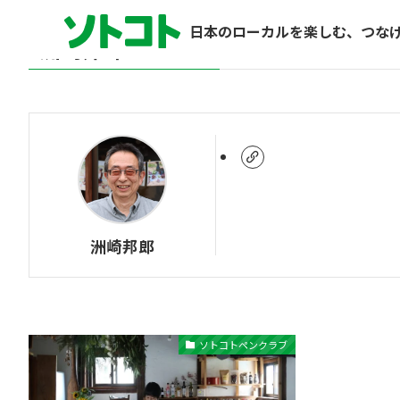
日本のローカルを楽しむ、つな
洲崎邦郎
– Author –
洲崎邦郎
ソトコトペンクラブ