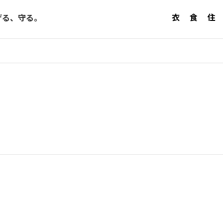
衣
食
住
げる、守る。