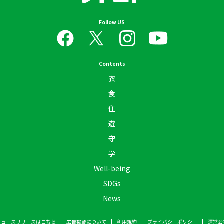
Follow US
Contents
衣
食
住
遊
守
学
Well-being
SDGs
News
ニュースリリースはこちら
広告掲載について
利用規約
プライバシーポリシー
運営会