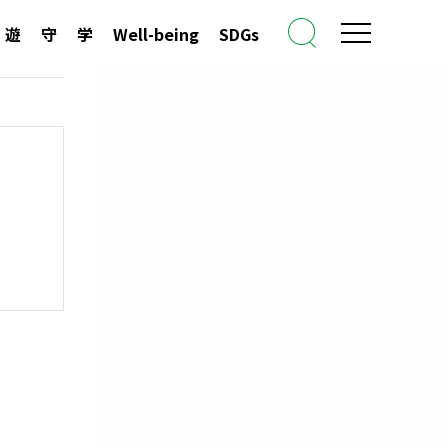
遊
守
学
Well-being
SDGs