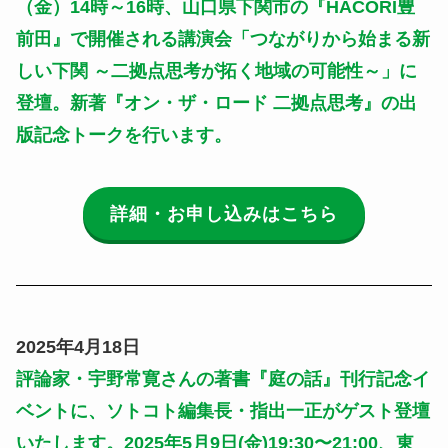
（金）14時～16時、山口県下関市の『HACORI豊
前田』で開催される講演会
「つながりから始まる新
しい下関 ～二拠点思考が拓く地域の可能性～
」
に
登壇。
新著『オン・ザ・ロード 二拠点思考』の出
版記念トークを行います。
詳細・お申し込みはこちら
2025年4月18日
評論家・宇野常寛さんの著書『庭の話』刊行記念イ
ベントに、ソトコト編集長・指出一正がゲスト登壇
いたします。2025年5月9日(金)19:30〜21:00、東