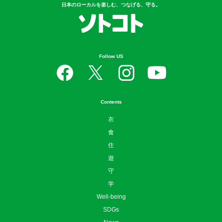
日本のローカルを楽しむ、つなげる、守る。
Follow US
Contents
衣
食
住
遊
守
学
Well-being
SDGs