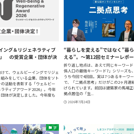
イング＆リジェネラティブ
“暮らしを変える”ではなく”暮
26」 の受賞企業・団体が決
える”。〜第12回セミナーレポ
折り返し地点は、あえて同じキーワードを
係人口の最強キーワード7」シリーズも
向けて、ウェルビーイングでリジェ
うち今回で4回目。実は7つあるキーワ
り組みをしている企業、団体をソト
で、「二拠点思考」だけがこの2ヶ月連
その活動を表彰する「ウェルビー
げられています。前回は建築家の馬場正
ラティブアワード2026」。今年
拠点居住の「生...
・団体が決定しました。今年度も
2026年7月24日
学