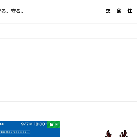
衣
食
住
げる、守る。
学