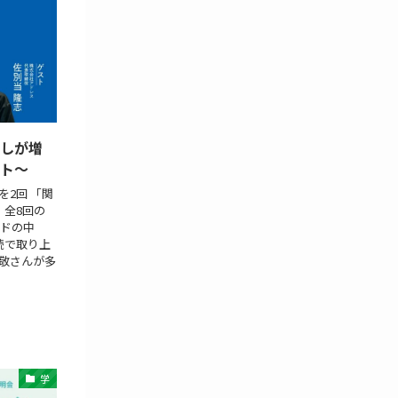
らしが増
ート〜
2回 「関
、全8回の
ードの中
続で取り上
敬さんが多
学