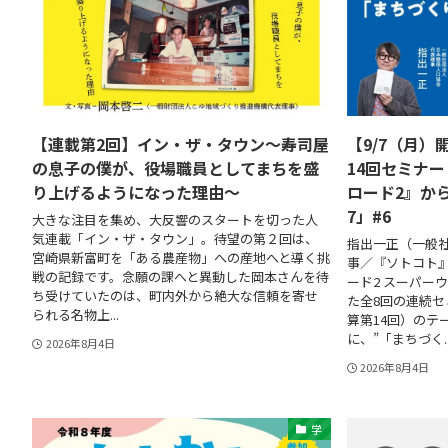
【連載第2回】イン・ザ・タウン〜寿司屋
【9/7（月）
の息子の僕が、役場職員としてまちを盛
14回セミナ
り上げるようになった理由〜
ロード2』か
7」#6
大きな注目を集め、大反響のスタートを切った人
気連載「イン・ザ・タウン」。待望の第２回は、
指出一正（一般社
宮崎県新富町を「ある農産物」への産地へと導く挑
事／『ソトコト
戦の記録です。念願の課へと異動した岡本さんを待
ード2 スーパー
ち受けていたのは、町内外から絶大な信頼を寄せ
た全8回の連続セ
られる名物上...
算第14回）のテ
に、”「まちづく..
2026年8月4日
2026年8月4日
学