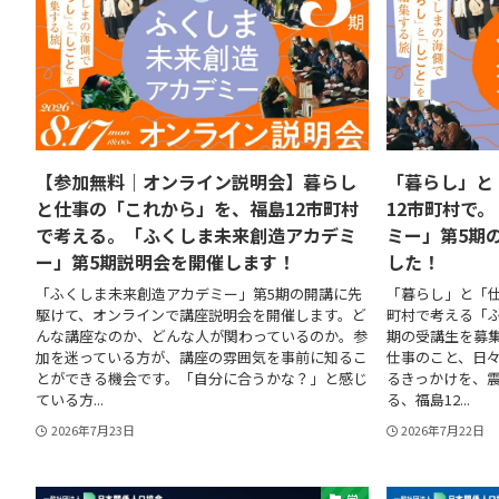
【参加無料｜オンライン説明会】暮らし
「暮らし」と
と仕事の「これから」を、福島12市町村
12市町村で
で考える。「ふくしま未来創造アカデミ
ミー」第5期
ー」第5期説明会を開催します！
した！
「ふくしま未来創造アカデミー」第5期の開講に先
「暮らし」と「仕
駆けて、オンラインで講座説明会を開催します。ど
町村で考える「
んな講座なのか、どんな人が関わっているのか。参
期の受講生を募集
加を迷っている方が、講座の雰囲気を事前に知るこ
仕事のこと、日
とができる機会です。「自分に合うかな？」と感じ
るきっかけを、
ている方...
る、福島12...
2026年7月23日
2026年7月22日