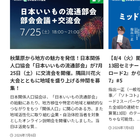
学
秋葉原から地方の魅力を発信！日本関係
【8/4（火）
人口協会「日本いいもの流通部会」が7月
13回セミナ
25日（土）に交流会を開催。隅田川花火
ロード2』か
大会とともに地域を盛り上げる仲間を募
7」#5
集！
指出一正（一般社
事／『ソトコト
日本関係人口協会は、「日本いいもの流通部会」
ード2 スーパー
の始動にあたり、地方移住や特定の地域と継続的な
た全8回の連続セ
つながりをもつ「関係人口」に関心のある方、また
算第13回）のテ
地域活性化に取り組む企業・自治体担当者を対象
ちゃな可能性、...
としたオンライン説明会を開催いたしました。当
日は活発な質...
2026年7月6日
2026年7月6日