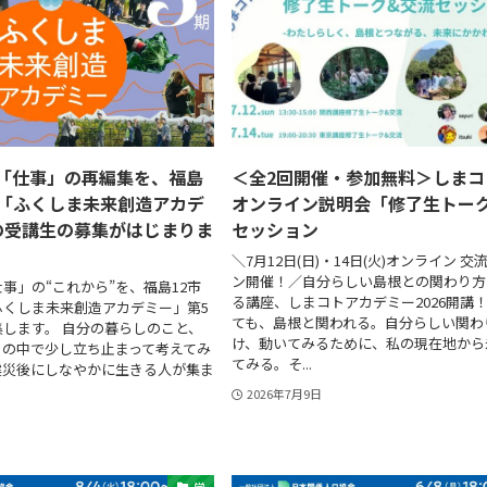
「仕事」の再編集を、福島
＜全2回開催・参加無料＞しまコト
。「ふくしま未来創造アカデ
オンライン説明会「修了生トー
の受講生の募集がはじまりま
セッション
＼7月12日(日)・14日(火)オンライン 
ン開催！／自分らしい島根との関わり方
事」の“これから”を、福島12市
る講座、しまコトアカデミー2026開講！
ふくしま未来創造アカデミー」第5
ても、島根と関われる。自分らしい関わ
します。 自分の暮らしのこと、
け、動いてみるために、私の現在地から
々の中で少し立ち止まって考えてみ
てみる。そ...
震災後にしなやかに生きる人が集ま
2026年7月9日