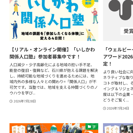
【リアル・オンライン開催】「いしかわ
「ウェルビー
関係人口塾」参加者募集中です！
アワード20
定！
人口減少・少子高齢化による地域の担い手不足、
能登の復旧・復興など、石川県が抱える課題を解決
より良い社会に
し、持続可能な地域づくりを進めるためには、地
ネラティブな取
域内外の多様な人々との関わり=「関係人口」が不
コトが取材し、
可欠です。当塾では、地域を支える仲間づくりのノ
イング＆リジェネ
ウハウを学び...
度は以下の企業
どうぞご覧く...
2026年7月28日
2026年7月24日
学