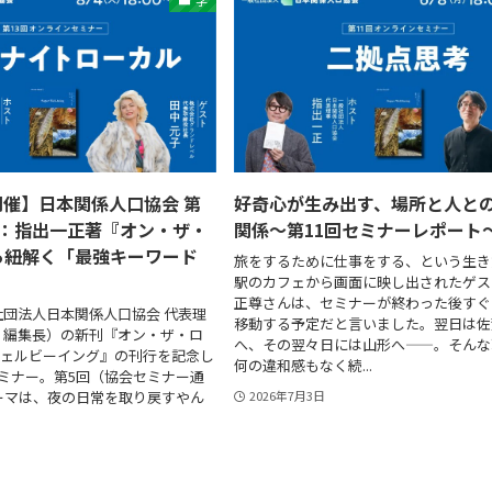
学
開催】日本関係人口協会 第
好奇心が生み出す、場所と人と
ー：指出一正著『オン・ザ・
関係〜第11回セミナーレポート
ら紐解く「最強キーワード
旅をするために仕事をする、という生き
駅のカフェから画面に映し出されたゲス
正尊さんは、セミナーが終わった後すぐ
団法人日本関係人口協会 代表理
移動する予定だと言いました。翌日は佐
』編集長）の新刊『オン・ザ・ロ
へ、その翌々日には山形へ——。そんな
ウェルビーイング』の刊行を記念し
何の違和感もなく続...
ミナー。第5回（協会セミナー通
ーマは、夜の日常を取り戻すやん
2026年7月3日