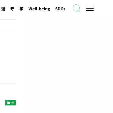
遊
守
学
Well-being
SDGs
学