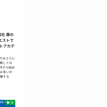
社 鷹の
エストで
トアカデ
力をさらに
戦してみ
何から始め
は多いの
催する
学