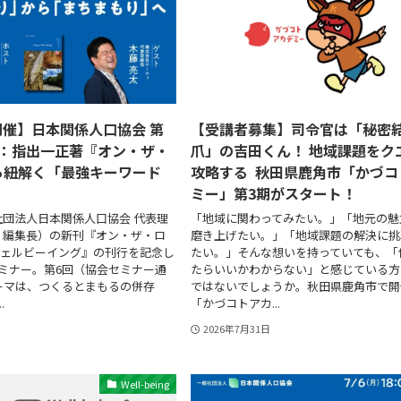
開催】日本関係人口協会 第
【受講者募集】司令官は「秘密結
ー：指出一正著『オン・ザ・
爪」の吉田くん！ 地域課題をク
ら紐解く「最強キーワード
攻略する 秋田県鹿角市「かづコ
ミー」第3期がスタート！
団法人日本関係人口協会 代表理
「地域に関わってみたい。」「地元の魅
』編集長）の新刊『オン・ザ・ロ
磨き上げたい。」「地域課題の解決に挑
ウェルビーイング』の刊行を記念し
たい。」そんな想いを持っていても、「
ミナー。第6回（協会セミナー通
たらいいかわからない」と感じている方
ーマは、つくるとまもるの併存
ではないでしょうか。秋田県鹿角市で開
.
「かづコトアカ...
2026年7月31日
Well-being