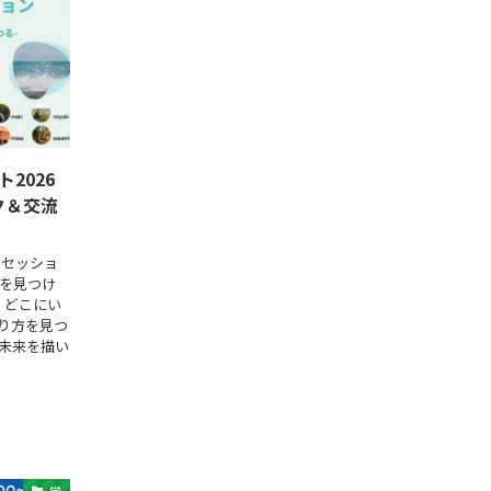
2026
ク＆交流
交流セッショ
を見つけ
 どこにい
り方を見つ
未来を描い