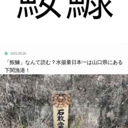
住
2021.05.20
「鮟鱇」なんて読む？水揚量日本一は山口県にある
下関漁港！