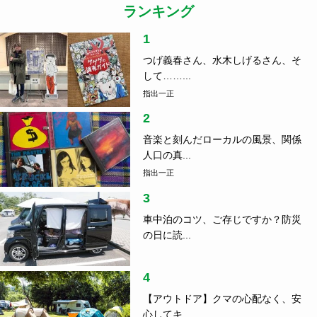
ランキング
1
つげ義春さん、水木しげるさん、そ
して……...
指出一正
2
音楽と刻んだローカルの風景、関係
人口の真...
指出一正
3
車中泊のコツ、ご存じですか？防災
の日に読...
4
【アウトドア】クマの心配なく、安
心してキ...