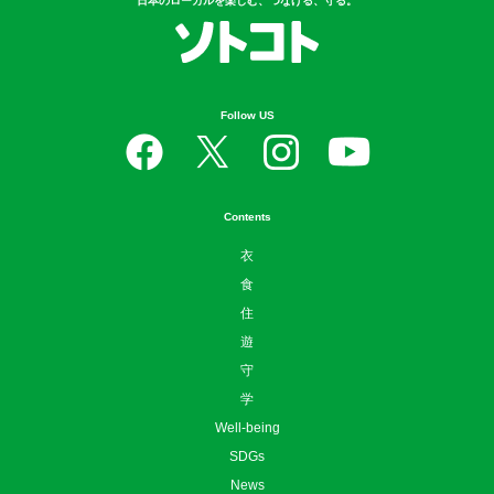
日本のローカルを楽しむ、つなげる、守る。
Follow US
Contents
衣
食
住
遊
守
学
Well-being
SDGs
News