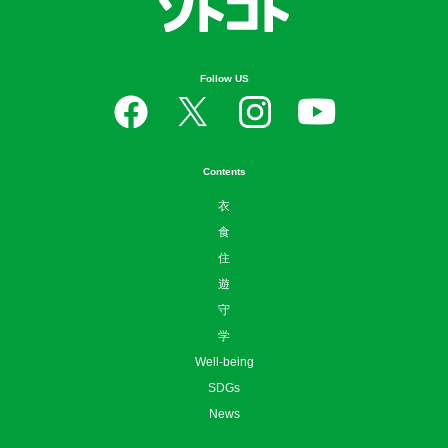
Follow US
Contents
衣
食
住
遊
守
学
Well-being
SDGs
News