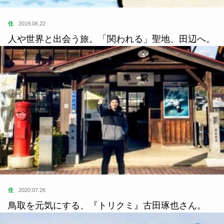
住
2019.06.22
人や世界と出会う旅。「関われる」聖地、田辺へ。
住
2020.07.26
鳥取を元気にする、『トリクミ』古田琢也さん。