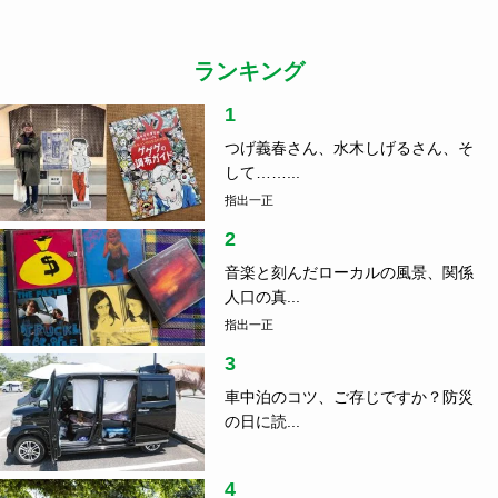
ランキング
1
つげ義春さん、水木しげるさん、そ
して……...
指出一正
2
音楽と刻んだローカルの風景、関係
人口の真...
指出一正
3
車中泊のコツ、ご存じですか？防災
の日に読...
4