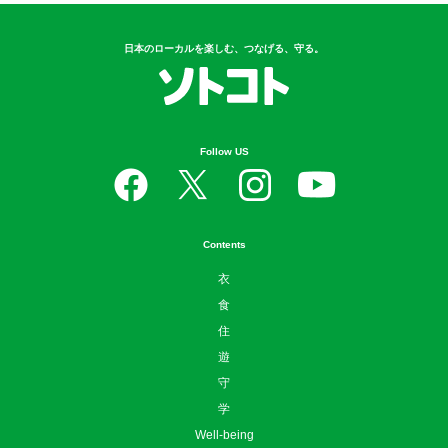
日本のローカルを楽しむ、つなげる、守る。
Follow US
Contents
衣
食
住
遊
守
学
Well-being