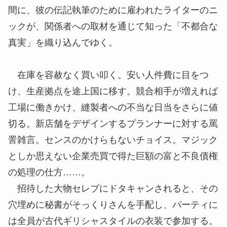
間に、彼の伝記執筆のために雇われたライターのニ
ックが、関係者への取材を通じて知った「不都合な
真実」を織り込んでゆく。
在庫を容赦なく買い叩く。安い人件費に目をつ
け、生産拠点を途上国に移す。競合相手が増えれば
工場に働きかけ、縫製者への不当な日当をさらに値
切る。新店舗をデザインするプランナーに対する罵
詈雑言。センスのかけらもないチョイス。マジック
としか思えない企業売買で得た巨額の富と不良債権
の処理の仕方……。
招待した大物セレブにドタキャンされると、その
穴埋めに秘書がそっくりさんを手配し、パーティに
は全員が古代ギリシャスタイルの衣装で参加する。