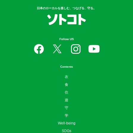
日本のローカルを楽しむ、つなげる、守る。
Follow US
Contents
衣
食
住
遊
守
学
Well-being
SDGs