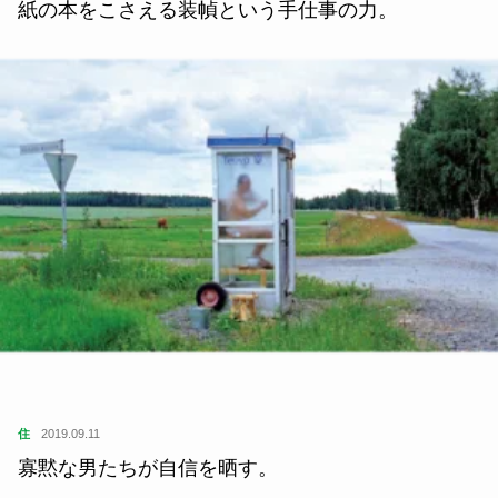
紙の本をこさえる装幀という手仕事の力。
住
2019.09.11
寡黙な男たちが自信を晒す。