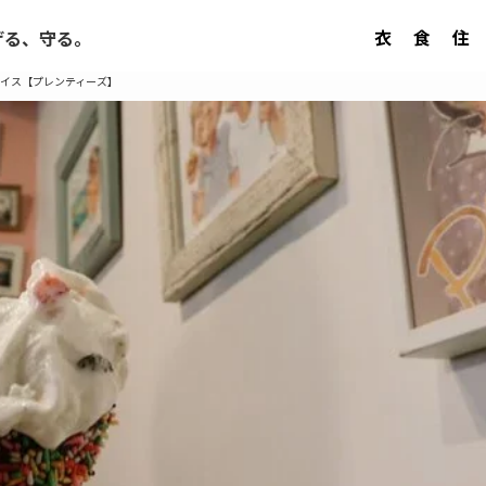
衣
食
住
げる、守る。
イス【プレンティーズ】