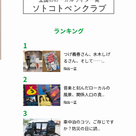
ランキング
1
つげ義春さん、水木しげ
るさん、そして……...
指出一正
2
音楽と刻んだローカルの
風景、関係人口の真...
指出一正
3
車中泊のコツ、ご存じです
か？防災の日に読...