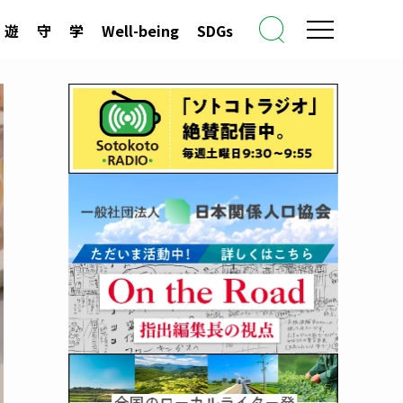
遊
守
学
Well-being
SDGs