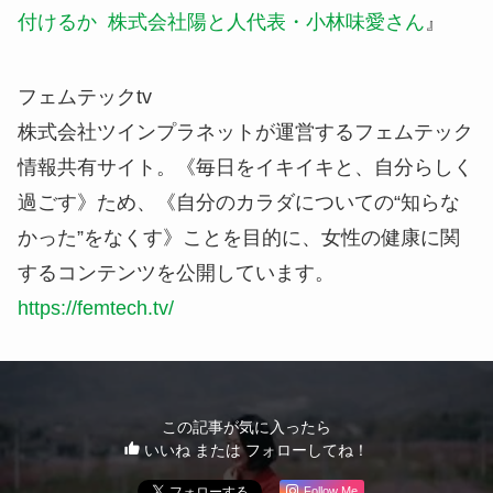
付けるか 株式会社陽と人代表・小林味愛さん
』
フェムテックtv
株式会社ツインプラネットが運営するフェムテック
情報共有サイト。《毎日をイキイキと、自分らしく
過ごす》ため、《自分のカラダについての“知らな
かった”をなくす》ことを目的に、女性の健康に関
するコンテンツを公開しています。
https://femtech.tv/
この記事が気に入ったら
いいね または フォローしてね！
Follow Me