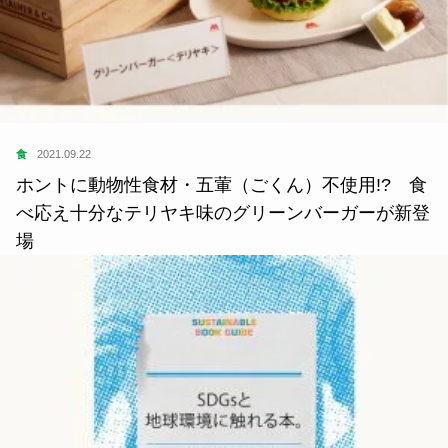
食
2021.09.22
ホントに動物性食材・五葷（ごくん）不使用!? 食
べ応え十分なテリヤキ味のグリーンバーガーが新登
場