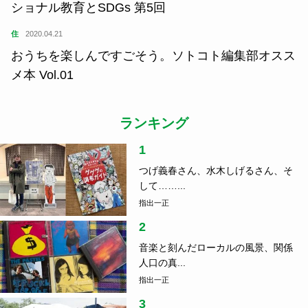
ショナル教育とSDGs 第5回
住
2020.04.21
おうちを楽しんですごそう。ソトコト編集部オスス
メ本 Vol.01
ランキング
1
つげ義春さん、水木しげるさん、そ
して……...
指出一正
2
音楽と刻んだローカルの風景、関係
人口の真...
指出一正
3