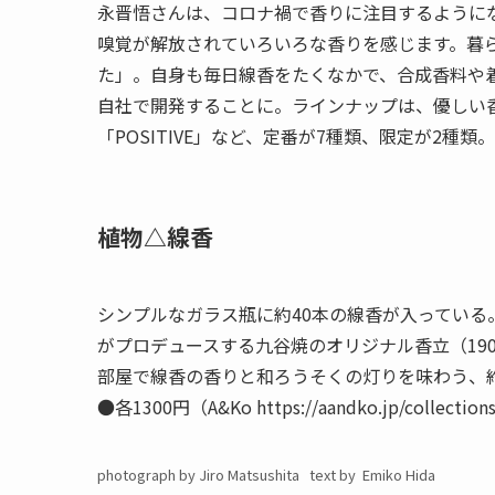
永晋悟さんは、コロナ禍で香りに注目するように
嗅覚が解放されていろいろな香りを感じます。暮
た」。自身も毎日線香をたくなかで、合成香料や
自社で開発することに。ラインナップは、優しい香
「POSITIVE」など、定番が7種類、限定が2
植物△線香
シンプルなガラス瓶に約40本の線香が入っている
がプロデュースする九谷焼のオリジナル香立（19
部屋で線香の香りと和ろうそくの灯りを味わう、約
●各1300円（A&Ko https://aandko.jp/collection
photograph by Jiro Matsushita text by Emiko Hida