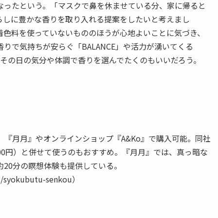
なったという。「マスクで鼻を休ませている分、家に帰ると
らしに豊かな香りを取り入れる提案をしたいと考えまし
着色料を使っていないもののほうが心地よいことに気づき、
りで気持ちが安らぐ「BALANCE」や活力が湧いてくる
種類。その日の気分や体調で香りを選んでたくのもいいだろう。
。『月月』やオンラインショップ『A&Ko』で購入可能。同社
00円）と併せて使うのもおすすめ。『月月』では、真っ暗な
20分の瞑想体験も提供している。
s/syokubutu-senkou）