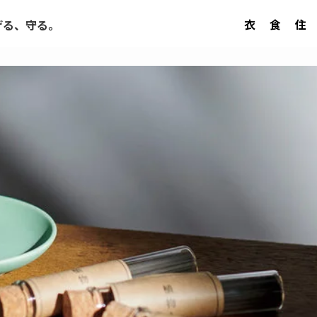
衣
食
住
げる、守る。