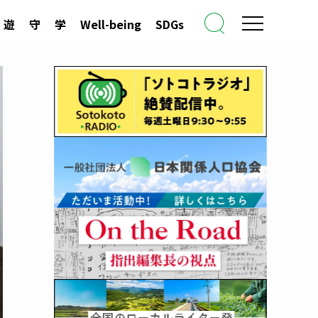
遊
守
学
Well-being
SDGs