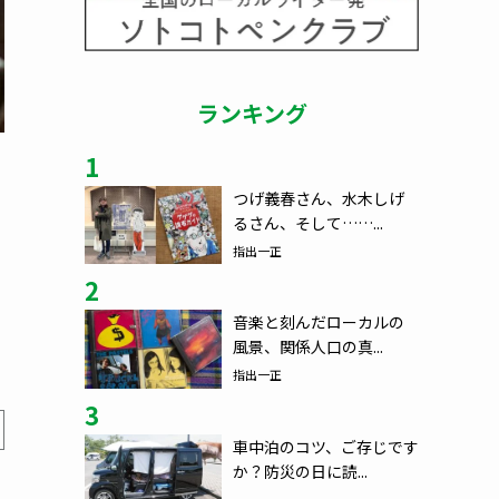
ランキング
1
つげ義春さん、水木しげ
るさん、そして……...
指出一正
2
音楽と刻んだローカルの
風景、関係人口の真...
指出一正
3
車中泊のコツ、ご存じです
か？防災の日に読...