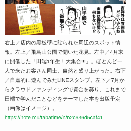
右上／店内の黒板壁に貼られた周辺のスポット情
報。左上／飛鳥山公園で開いた花見。左中／4月末
に開催した「田端1年生！大集合!!!」。ほとんど一
人で来たお客さん同士、自然と盛り上がった。右下
／自虐的に遊んでみたLINEスタンプ。左下／7月か
らクラウドファンディングで資金を募り、これまで
田端で学んだことなどをテーマした本を出版予定
（画像はイメージ）。
https://note.mu/tabatime/n/n2c636d5caf41