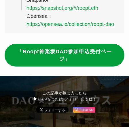
Snapshot：
https://snapshot.org/#/roopt.eth
Opensea：
https://opensea.io/collection/roopt-dao
「Roopt神楽坂DAO参加申込受付ペー
ジ」
この記事が気に入ったら
いいね または フォローしてね！
Follow Me