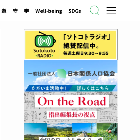
遊
守
学
Well-being
SDGs