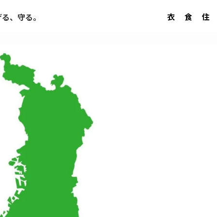
衣
食
住
げる、守る。