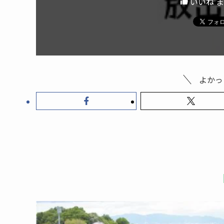
いいね 
よかっ