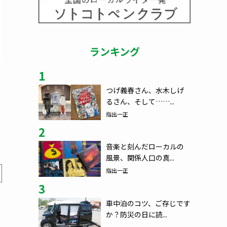
ランキング
1
つげ義春さん、水木しげ
るさん、そして……...
指出一正
2
音楽と刻んだローカルの
風景、関係人口の真...
指出一正
3
車中泊のコツ、ご存じです
か？防災の日に読...