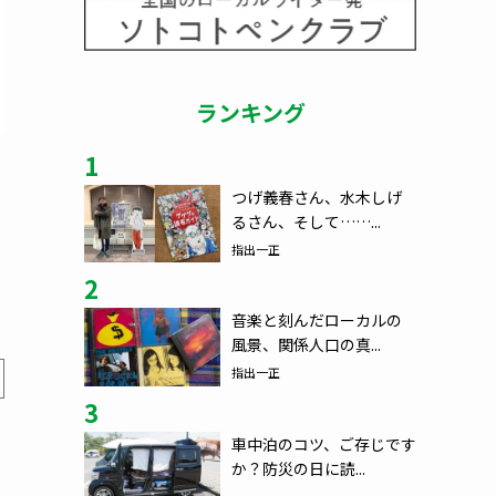
ランキング
1
つげ義春さん、水木しげ
るさん、そして……...
指出一正
2
音楽と刻んだローカルの
風景、関係人口の真...
指出一正
3
車中泊のコツ、ご存じです
か？防災の日に読...