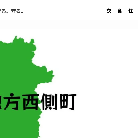
衣
食
住
げる、守る。