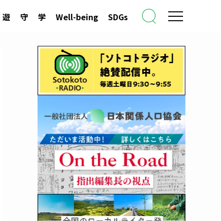
遊
守
学
Well-being
SDGs