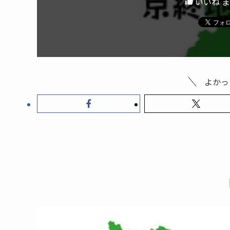
いいね 
よかっ