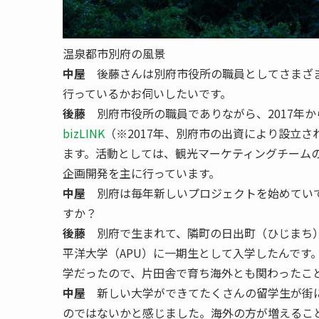
温泉都市別府の風景
中屋
後藤さんは別府市役所の職員としてさまざま
行っているかお伺いしたいです。
後藤
別府市役所の職員でありながら、2017年
bizLINK
（※2017年、別府市の出資により設立
ます。活動としては、観光マーケティングチーム
企画開発を主に行っています。
中屋
別府は毎年新しいプロジェクトを始めていて
すか？
後藤
別府で生まれて、隣町の日出町（ひじまち）
平洋大学（APU）に一期生として入学したんです
学だったので、片田舎で育ち海外とも関わったこ
中屋
新しい大学ができてたくさんの留学生が街に
のではないかと感じました。海外の方が増えるこ