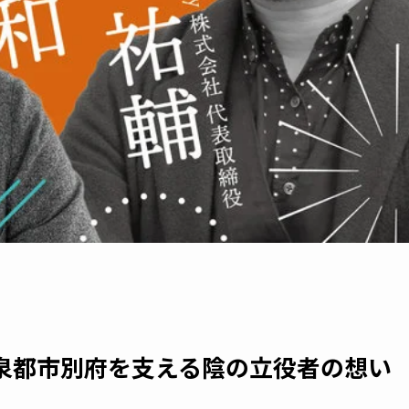
泉都市別府を支える陰の立役者の想い
】