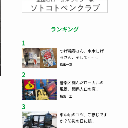
ランキング
1
つげ義春さん、水木しげ
るさん、そして……...
指出一正
2
音楽と刻んだローカルの
風景、関係人口の真...
指出一正
3
車中泊のコツ、ご存じです
か？防災の日に読...