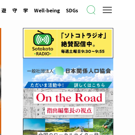
遊
守
学
Well-being
SDGs