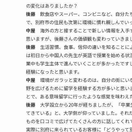
の変化はありましたか？
後藤
飲食店やスーパー、コンビニなど、自分たち
で、別府市の住民も次第に環境に慣れ親しんでい
中屋
海外の方と接することで新しい情報を入手す
思いますが、後藤さんの価値観も変わっていきま
後藤
生活習慣、食事、信仰の違いを知ることによ
は初日から中国人の先生が英語で授業を始める状
業中も学生主体で進んでいくことが多かったです
経験になったと思います。
中屋
環境がガラッと変わるのは、自分の街にいな
野を広げるために留学を経験する方が多いと思い
とで、ある意味留学に行ったような感覚を味わえ
後藤
大学設立から20年が経ちましたが、「卒業
てきている」と、大学側が仰っていました。それ
ものを口コミで広げてたくさんの方に話してくれ
実際に別府に来られているお客様に「どうやって