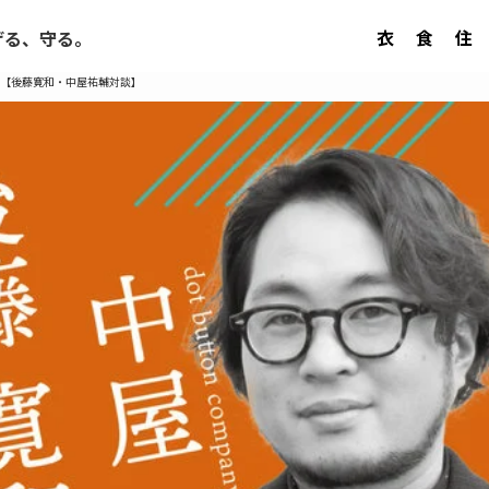
衣
食
住
げる、守る。
【後藤寛和・中屋祐輔対談】