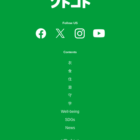
Follow US
Contents
衣
食
住
遊
守
学
Well-being
SDGs
News