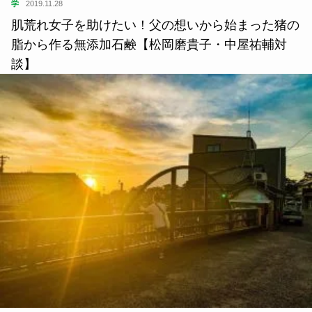
学
2019.11.28
肌荒れ女子を助けたい！父の想いから始まった猪の
脂から作る無添加石鹸【松岡磨貴子・中屋祐輔対
談】