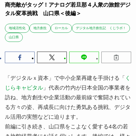
商売敵がタッグ！アナログ若旦那４人衆の旅館デジ
タル変革挑戦 山口県＜後編＞
地域活性化
地方創生
ローカル
デジタル地方創生記 くじラボ！
山口県
「デジタルｘ資本」で中小企業再建を手掛ける「
く
じらキャピタル
」代表の竹内が日本全国の事業者を
訪ね、地方創生や企業活動の最前線で奮闘されてい
る方々の姿、再成長に向けた勇気ある挑戦、デジタ
ル活用の実態などに迫ります。
前編に引き続き、山口県をこよなく愛する4名の若