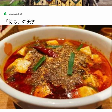
住
2020.12.25
「待ち」の美学