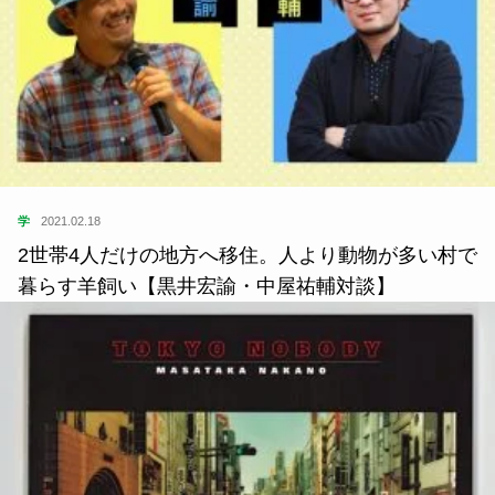
学
2021.02.18
2世帯4人だけの地方へ移住。人より動物が多い村で
暮らす羊飼い【黒井宏諭・中屋祐輔対談】