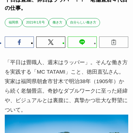
の仕事。
福岡県
2021年1月号
働き方
自分らしい働き方
「平日は畳職人、週末はラッパー」。そんな働き方
を実践する「MC TATAMI」こと、徳田直弘さん。
実家は福岡県朝倉市甘木で明治38年（1905年）か
ら続く老舗畳店。奇妙なダブルワークに至った経緯
や、ビジュアルとは裏腹に、真摯かつ壮大な野望に
ついて。