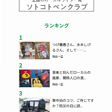
ランキング
1
つげ義春さん、水木しげ
るさん、そして……...
指出一正
2
音楽と刻んだローカルの
風景、関係人口の真...
指出一正
3
車中泊のコツ、ご存じです
か？防災の日に読...