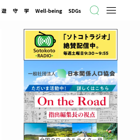
遊
守
学
Well-being
SDGs