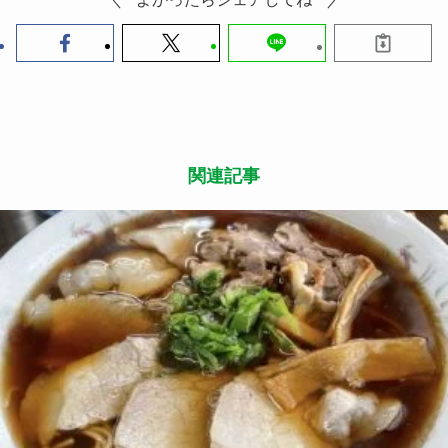
作る姿勢が伝播し、周りを巻き込んでいくのだと感
じることができました。
株式会社カントリーオフィス公式HP
株式会社Yuinchu公式HP
文・木村紗奈江
【体験を開発する会社】
dot button company株式会社
この記事が気に入ったら
いいね または フォローしてね！
Follow Me