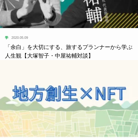
住
2021.07.17
岡山在住ライター実食！南北ご当地グルメ3選〜麺
編〜