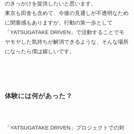
み寄ってくれたりしてくれて、コトづくりを楽しむ
ことができるのが理想とする形ですね。
小野
まずは移住よりも情報やモノの行き交いを活
発にさせたいと思っているので、
「YATSUGATAKE DRIVEN」や自分の活動も含め
て、個々の行き交いや、それに紐づくモノやコトの
行き交いを起こしいていきたいなと。そうすると、
自然と経済が動いていくのではないかと思います。
思考や行動の実験を繰り返す感覚で、ラフに考えて
います。
高橋
移住生活への憧れはみなさんありますよね。
でも現実問題に目を向けると、なかなか一歩が踏み
出せないのが現状です。だから、まずは
「YATSUGATAKE DRIVEN」で二拠点の接点を作