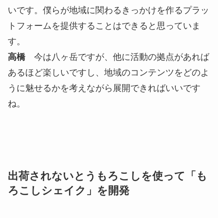
どの場所や、地域との繋がりができています。撮影
で使用する機会もあれば、ポップアップイベント
（※期間限定のイベント）を大きな場所で行うな
ど、さまざまな使い方が考えられる中で、いろいろ
ディスカッションをさせていただき関係性が築かれ
てきた気がしていて。その結果、他地域から人が訪
れて地域に良い経済をもたらせたらベストかなと思
っています。
中屋
これまでは都心部を中心に経済活動を行い生
計を立てていたビジネスマンも、外部要因によって
自由に身動きが取れなくなったときに、都市部だけ
での仕事ではなく、ワーケーションをはじめとした
地方で仕事をすることや地方との繋がり方を探して
いる人も周りで増えてきた印象を持っています。