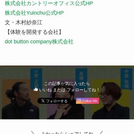
「YATSUGATAKE DRIVEN」プロジェクトでの対
談の様子
「YATSUGATAKE DRIVEN」のプロジェクトをき
っかけに東京と八ヶ岳の二拠点をベースに活動を続
ける高橋さんと小野さん。八ヶ岳をキーワードに新
たな仕組みを手掛ける2人に共通する想いは、楽し
むことを忘れないという気持ち。
さまざまな課題がある中で多様な視点を持って取り
組むことで、新たな商品やサービスを生み出し、接
点を増やしていく高橋さんと小野さん。まるで実験
するかのように試行錯誤を積み重ねながら行動する
ことで、自分自身も周りも”DRIVEN”していく。
ヒト・モノ・コトが行き交う仕掛けを楽しみながら