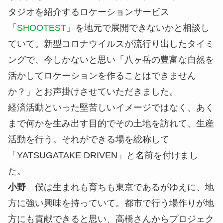
たプロジェクトです。東京と八ヶ岳それぞれが持つ
魅力や強みを共有する場を作り、双方向を行き来し
ながら新たな提供価値を見出そうと、活動を始めま
した。
僕は長野県の八ヶ岳出身なのですが、地元とはい
え、すべてがちょうど良いんですよね。 非日常に
訪れた感覚もありますし、都内から2時間ほどで行
けるアクセスの良さもあります。以前から小野さん
が手掛けている、レンタル撮影スタジオやハウスス
タジオを紹介するロケーションサービス
「
SHOOTEST
」を地元で展開できないかと相談し
ていて。新型コロナウイルスが流行り出したタイミ
ングで、今しかないと思い「八ヶ岳の豊富な自然を
活かしてロケーションを作ることはできません