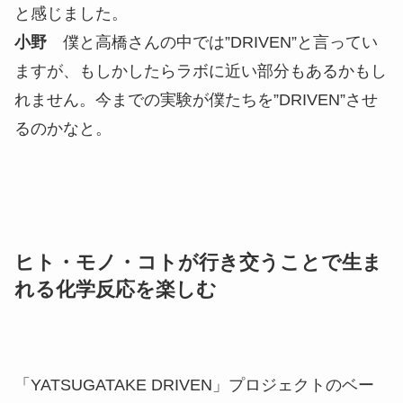
るんですね。僕たちのメーカーでも活かしてみたい
です」と、きっかけを作ったことに対する感謝をい
ただけたことはとても嬉しかったです。
だからこそ僕たちは今、きっかけ作りのことを接点
と呼んで、接点を増やすための活動を
「YATSUGATAKE DRIVEN」を通して行っていま
す。
高橋
僕も仕事の軸としては、コンテンツ制作から
コンテンツ開発に移行させていっています。課題に
対してどのように提案するか、どのような見せ方が
できるかを小野さんたちと一緒に考える取り組みが
ビジネスになればいいなと。外に出れば出るほど面
白さもあると思うので、その組み合わせを小野さん
や周りと一緒に増やしていこうと思っています。