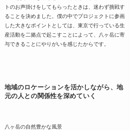
か？」とお声掛けさせていただきました。
経済活動といった堅苦しいイメージではなく、あく
まで何かを生み出す目的でその土地を訪れて、生産
活動を行う。それができる場を総称して
「YATSUGATAKE DRIVEN」と名前を付けまし
た。
小野
僕は生まれも育ちも東京であるがゆえに、地
方に強い興味を持っていて。都市で行う場作りが地
方にも貢献できると思い、高橋さんからプロジェク
トのお声掛けをしてもらったときは、迷わず挑戦す
ることを決めました。僕の中でプロジェクトに参画
した大きなポイントとしては、東京で行っている生
産活動を二拠点で起こすことによって、八ヶ岳に寄
与できることにやりがいを感じたからです。