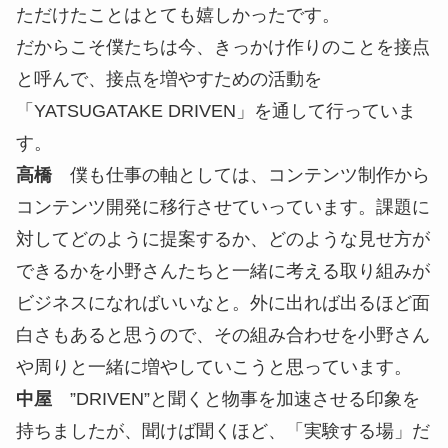
くし、土地の有効活用にもなる。その上、畜産業が
生まれ雇用の創出にもつながりますよね。地名をつ
けたブランド産品や八ヶ岳とうもろこしもBBQとし
て提供したら、地域の特性を活かした特別なBBQが
できるかもしれませんね。
魅力的な体験を作ることができたら、みんなが東京
から2時間掛けてでも訪れようと思うだろうし、興
味を持ってもらいやすいと思います。
小野
それは面白いアイデアですね。僕の原体験を
お話しさせていただくと、事業としてきっかけづく
りを提供することだけで良いのか不安に思っていた
ときがあって。けれども、「YATSUGATAKE
DRIVEN」のプロジェクト内容を知人に伝えたとこ
ろ、「そういったきっかけづくりのアプローチもあ