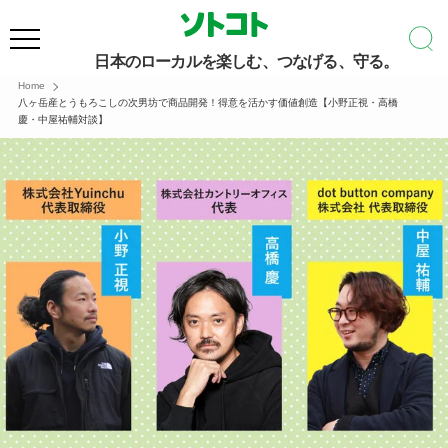
日本のローカルを楽しむ、つなげる、守る。
Home
八ヶ岳産とうもろこしの次男坊で商品開発！得意を活かす価値創造【小野正視・高橋
慶・中屋祐輔対談】