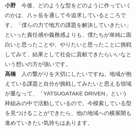
少品種「八ヶ岳生とうもろこし」は、ジューシーで
糖度が高く、果物のような甘さがあるのが特徴で
す。とうもろこしは1つの株に2つの実がつき、先に
できるものが長男、その下にできるのが次男と呼ば
れています。これまでは、美味しさにこだわるため
に、長男に養分を集中させ、次男を間引いていたそ
うなんですが、味はほとんど変わらないらしく。シ
ェイクにする次男を冷凍保存しておくことで、旬の
シーズンが過ぎたとしても活用することができる。
サステナブルな目線も意識して、ポップアップイベ
ントを設計しました。
中屋
他業界からの視点を取り入れることによって
業界の当たり前を変えて、新たな商品開発ができた
ということですよね。このプロジェクトは他の地域