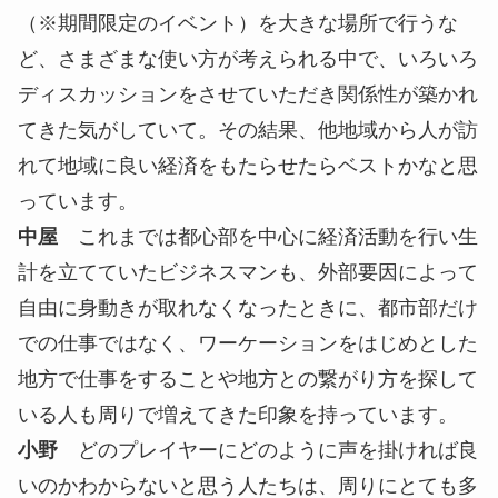
ましたか？
高橋
地方に目線が向かい始めている中で、自分自
身が東京の中で仕事をしていると、新しいものが入
らずに頭が凝り固まりますし、アイデアが枯渇して
くるので、新たな行動を起こさないといけない気が
していて。僕たちが活動する中でモノの行き来が生
まれ、長野で新たな産業の創出ができるプロジェク
トを作りたいと思っています。
中屋
地域経済の発展を考えると、関係人口を増や
すことは必要になってきますよね。人が移動するこ
とで経済が動き、モノを生み出し消費地で販売する
ことでお金が循環する。そういった環境を作れたら
チャレンジしやすくなると思いました。
高橋
現在はゴルフ場やリゾート施設、研修施設な