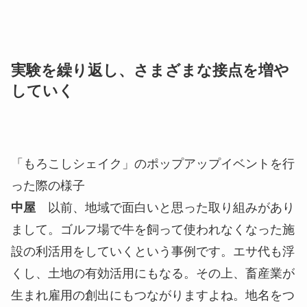
でも活かすことができるし、可能性が広がりそうだ
なと思いました。
小野
今後、どのような型をどのように作っていく
のかは、八ヶ岳を通して今追求しているところで
す。「僕らの力で地方の課題を解決していきたい」
といった責任感や義務感よりも、僕たちが単純に面
白いと思ったことや、やりたいと思ったことに挑戦
してみて、結果として社会に貢献できたらいいなと
いう想いの方が強いです。
高橋
人の繋がりを大切にしたいですね。地域が抱
えている課題と自分が挑戦してみたいと思える領域
が重なって、「YATSUGATAKE DRIVEN」という
枠組みの中で活動しているので。今模索している型
を見つけることができたら、他の地域への横展開も