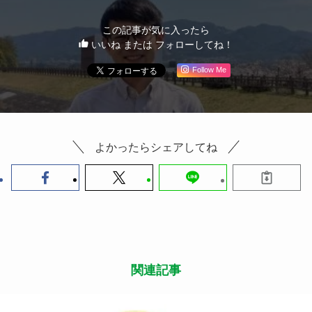
「地域の中で、ひと・もの・おかね・ありがとうが
溜まっていく。」
山田さんの口から語られることによって、机上の空
論ではない、リアリティが伴った言葉に感じられま
す。じんわりと温かい炭火のように、皆が豊かに暮
らすコミュニティの支えとなってくれるローカルプ
レイヤーの姿が、そこにはありました。
この記事が気に入ったら
いいね または フォローしてね！
Follow Me