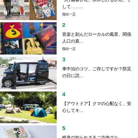
学
2021.01.24
東京のコンサルからFC今治へ！ 岡田武史会長とと
もに夢を追いかける、中島啓太さんの移住物語
ランキング
1
つげ義春さん、水木しげるさん、そ
して……...
指出一正
2
音楽と刻んだローカルの風景、関係
人口の真...
指出一正