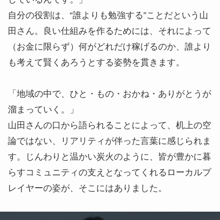
培ってきた感覚と、社会学としての学術的なアプロ
ーチで理論的に解釈するのです。
山田さん
「僕がよく使う言葉で、“蓄積を設計す
る”ことを意識しています。色んなことを幅広くや
っていますが、それによって地域に何が得られるの
か？僕たちにどんな経験値が溜まっていくのか？と
いう観点はしっかり考えておかないと。哲学ではな
く、地域内のソーシャルキャピタルをどのように積
み上げていくか、自分のためにも納得いくまで整理
しているんです。」
自分の役割は、“誰よりも勉強する”ことだという山
田さん。良い仕組みを作るためには、それによって
（お金に限らず）何がどれだけ稼げるのか、誰より
も考えて賢くあろうとする姿勢を貫きます。