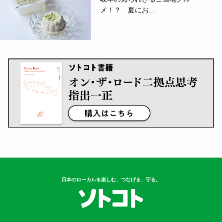
3
車中泊のコツ、ご存じですか？防災
の日に読...
4
【アウトドア】クマの心配なく、安
心してキ...
5
岐阜の知られざるご当地グル
メ！？ 夏にお...