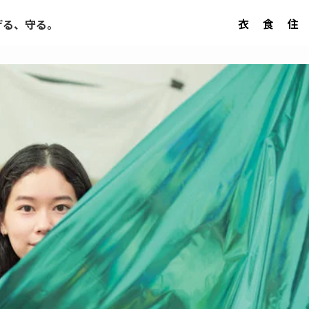
衣
食
住
げる、守る。