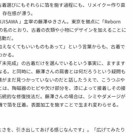
古着選びにもそれらに箔を施す過程にも、リメイク＝作り直
、存在感が漂う。
UJISAWA
」主宰の藤澤ゆきさん。東京を拠点に「Reborn
」を展開する。その名のとおり、古着の衣類や小物にデザインを加えることに
活動だ。
えなくてもいいものもあって」という言葉からも、古着で
わかる。
未完成」の古着だけを選んでいるという事実に、ますます
なる。と同時に、藤澤さんの肩書とは何だろうという疑問も
葉がまだ見つかっていないのだと話したうえで、こうつぶや
とは、陶磁器のヒビや欠け部分を、漆によって接着しその接
伝統的な修復技法だ。藤澤さんの場合は、シミやダメージが
機で箔を圧着。表面加工を施すことで生まれ変わらせる。
さを、引き出してあげる感じなんです」。「広げてみたり