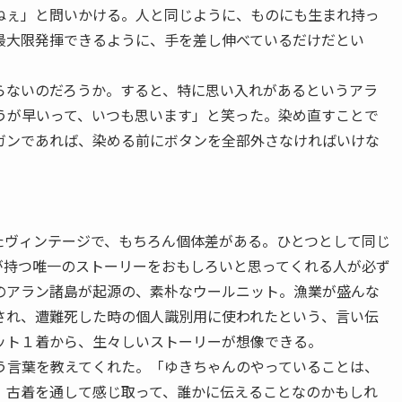
ねぇ」と問いかける。人と同じように、ものにも生まれ持っ
最大限発揮できるように、手を差し伸べているだけだとい
ないのだろうか。すると、特に思い入れがあるというアラ
うが早いって、いつも思います」と笑った。染め直すことで
ガンであれば、染める前にボタンを全部外さなければいけな
ヴィンテージで、もちろん個体差がある。ひとつとして同じ
が持つ唯一のストーリーをおもしろいと思ってくれる人が必ず
のアラン諸島が起源の、素朴なウールニット。漁業が盛んな
され、遭難死した時の個人識別用に使われたという、言い伝
ット１着から、生々しいストーリーが想像できる。
言葉を教えてくれた。「ゆきちゃんのやっていることは、
、古着を通して感じ取って、誰かに伝えることなのかもしれ