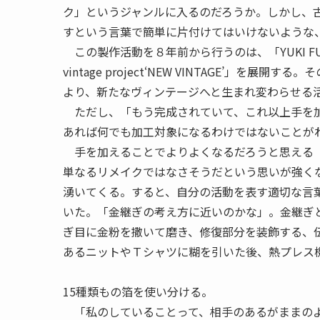
ク」というジャンルに入るのだろうか。しかし、
すという言葉で簡単に片付けてはいけないような
この製作活動を８年前から行うのは、「
YUKI
F
vintage project‘NEW VINTAGE’
より、新たなヴィンテージへと生まれ変わらせる
ただし、「もう完成されていて、これ以上手を加
あれば何でも加工対象になるわけではないことが
手を加えることでよりよくなるだろうと思える「
単なるリメイクではなさそうだという思いが強く
湧いてくる。すると、自分の活動を表す適切な言
いた。「金継ぎの考え方に近いのかな」。金継ぎ
ぎ目に金粉を撒いて磨き、修復部分を装飾する、
あるニットやＴシャツに糊を引いた後、熱プレス
15種類もの箔を使い分ける。
「私のしていることって、相手のあるがままのよ