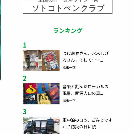
ランキング
1
つげ義春さん、水木しげ
るさん、そして……...
指出一正
2
音楽と刻んだローカルの
風景、関係人口の真...
指出一正
3
車中泊のコツ、ご存じです
か？防災の日に読...