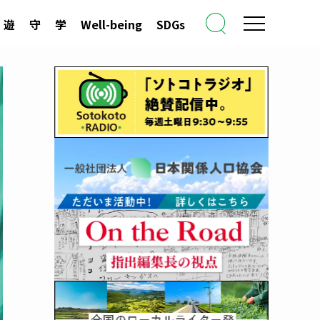
遊
守
学
Well-being
SDGs