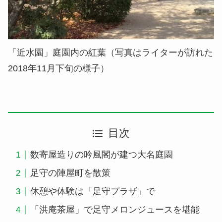
「近水園」庭園内の紅葉（写真はライターが訪れた
2018年11月下旬の様子）
目次
数寄屋造りの吟風閣が建つ大名庭園
足守の陣屋町を散策
休憩や体験は「足守プラザ」で
「洪庵茶屋」で足守メロンジュースを堪能