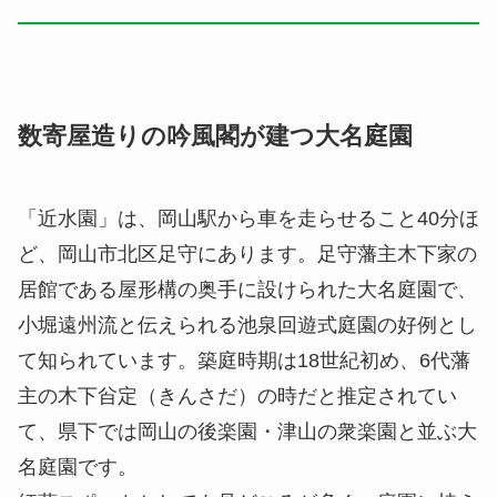
数寄屋造りの吟風閣が建つ大名庭園
「近水園」は、岡山駅から車を走らせること40分ほ
ど、岡山市北区足守にあります。足守藩主木下家の
居館である屋形構の奥手に設けられた大名庭園で、
小堀遠州流と伝えられる池泉回遊式庭園の好例とし
て知られています。築庭時期は18世紀初め、6代藩
主の木下㒶定（きんさだ）の時だと推定されてい
て、県下では岡山の後楽園・津山の衆楽園と並ぶ大
名庭園です。