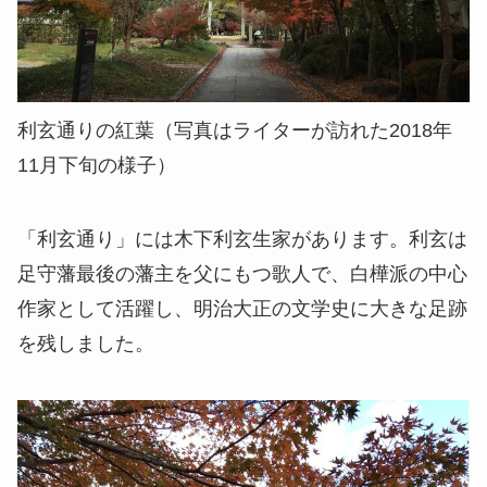
利玄通りの紅葉（写真はライターが訪れた2018年
11月下旬の様子）
「利玄通り」には木下利玄生家があります。利玄は
足守藩最後の藩主を父にもつ歌人で、白樺派の中心
作家として活躍し、明治大正の文学史に大きな足跡
を残しました。