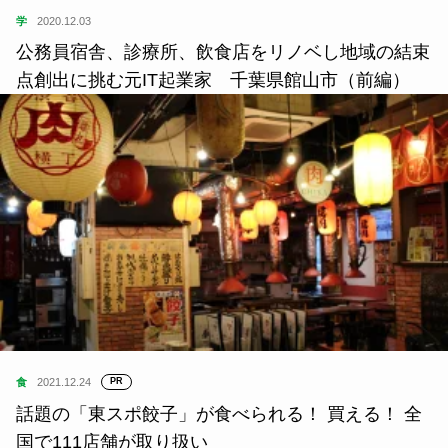
学
2020.12.03
公務員宿舎、診療所、飲食店をリノベし地域の結束
点創出に挑む元IT起業家 千葉県館山市（前編）
食
2021.12.24
PR
話題の「東スポ餃子」が食べられる！ 買える！ 全
国で111店舗が取り扱い