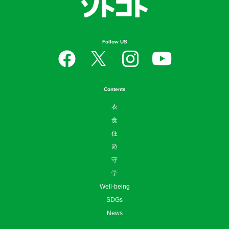
Follow US
Contents
衣
食
住
遊
守
学
Well-being
SDGs
News