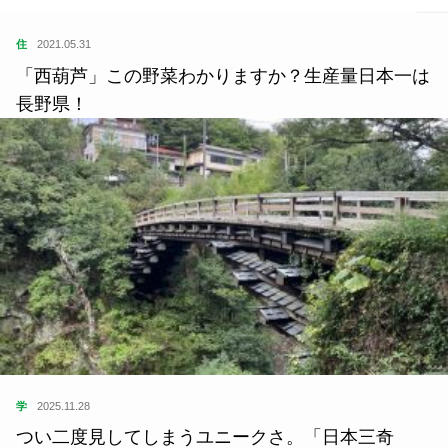
住
2021.05.31
「西葫芦」この野菜わかりますか？生産量日本一は
長野県！
学
2025.11.28
つい二度見してしまうユニークさ。「日本三奇