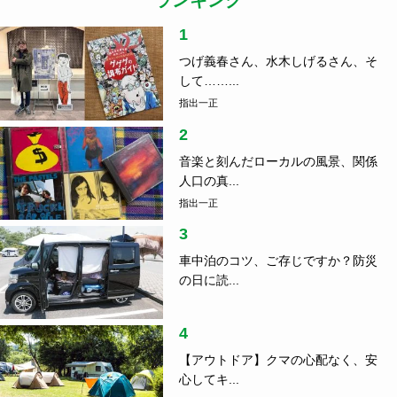
ランキング
1
つげ義春さん、水木しげるさん、そ
して……...
指出一正
2
音楽と刻んだローカルの風景、関係
人口の真...
指出一正
3
車中泊のコツ、ご存じですか？防災
の日に読...
4
【アウトドア】クマの心配なく、安
心してキ...