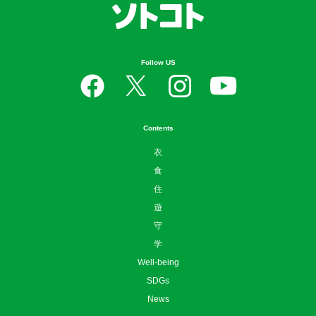
Follow US
Contents
衣
食
住
遊
守
学
Well-being
SDGs
News