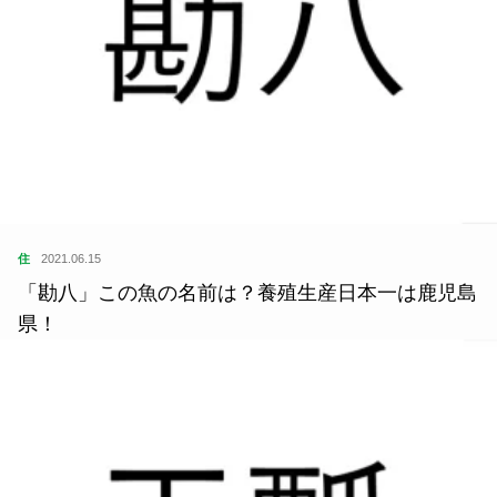
住
2021.06.15
「勘八」この魚の名前は？養殖生産日本一は鹿児島
県！